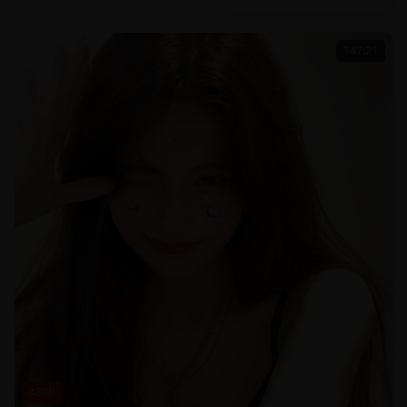
147:21
480P