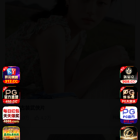
480P
日本古装武侠片
55.0万
4.2万
韩国电影